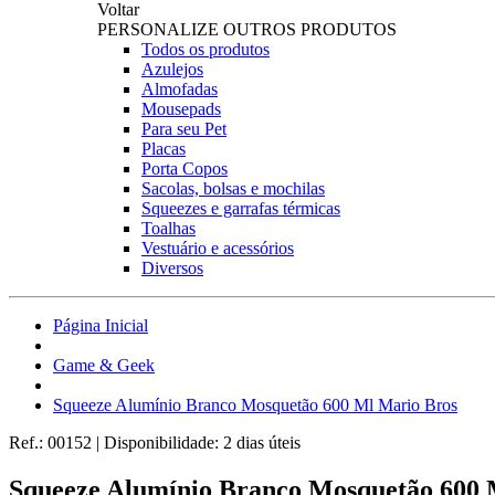
Voltar
PERSONALIZE OUTROS PRODUTOS
Todos os produtos
Azulejos
Almofadas
Mousepads
Para seu Pet
Placas
Porta Copos
Sacolas, bolsas e mochilas
Squeezes e garrafas térmicas
Toalhas
Vestuário e acessórios
Diversos
Página Inicial
Game & Geek
Squeeze Alumínio Branco Mosquetão 600 Ml Mario Bros
Ref.:
00152
|
Disponibilidade:
2 dias úteis
Squeeze Alumínio Branco Mosquetão 600 