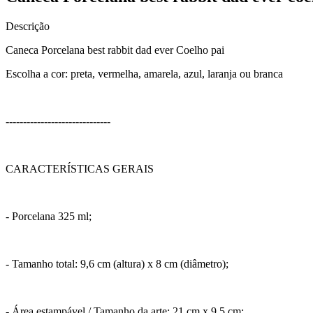
Descrição
Caneca Porcelana best rabbit dad ever Coelho pai
Escolha a cor: preta, vermelha, amarela, azul, laranja ou branca
------------------------------
CARACTERÍSTICAS GERAIS
- Porcelana 325 ml;
- Tamanho total: 9,6 cm (altura) x 8 cm (diâmetro);
- Área estampável / Tamanho da arte: 21 cm x 9,5 cm;