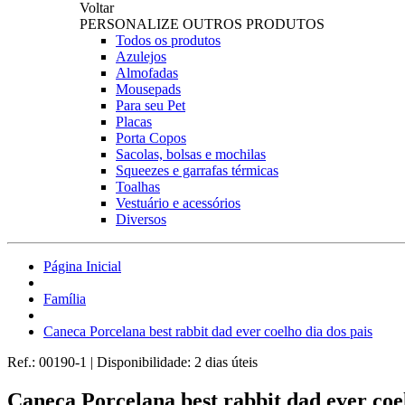
Voltar
PERSONALIZE OUTROS PRODUTOS
Todos os produtos
Azulejos
Almofadas
Mousepads
Para seu Pet
Placas
Porta Copos
Sacolas, bolsas e mochilas
Squeezes e garrafas térmicas
Toalhas
Vestuário e acessórios
Diversos
Página Inicial
Família
Caneca Porcelana best rabbit dad ever coelho dia dos pais
Ref.:
00190-1
|
Disponibilidade:
2 dias úteis
Caneca Porcelana best rabbit dad ever coel