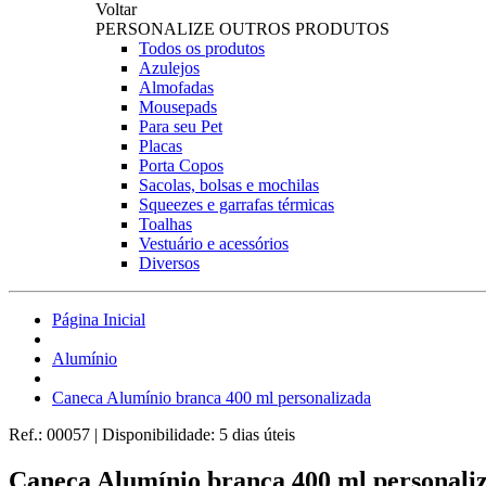
Voltar
PERSONALIZE OUTROS PRODUTOS
Todos os produtos
Azulejos
Almofadas
Mousepads
Para seu Pet
Placas
Porta Copos
Sacolas, bolsas e mochilas
Squeezes e garrafas térmicas
Toalhas
Vestuário e acessórios
Diversos
Página Inicial
Alumínio
Caneca Alumínio branca 400 ml personalizada
Ref.:
00057
|
Disponibilidade:
5 dias úteis
Caneca Alumínio branca 400 ml personali