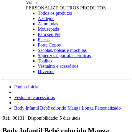
Voltar
PERSONALIZE OUTROS PRODUTOS
Todos os produtos
Azulejos
Almofadas
Mousepads
Para seu Pet
Placas
Porta Copos
Sacolas, bolsas e mochilas
Squeezes e garrafas térmicas
Toalhas
Vestuário e acessórios
Diversos
Página Inicial
Vestuário e acessórios
Body Infantil Bebê colorido Manga Longa Personalizado
Ref.:
00131
|
Disponibilidade:
5 dias úteis
Body Infantil Bebê colorido Manga